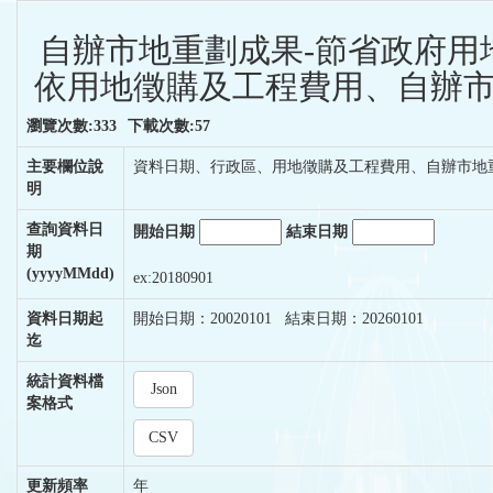
自辦市地重劃成果-節省政府用
依用地徵購及工程費用、自辦市
瀏覽次數:333
下載次數:57
主要欄位說
資料日期、行政區、用地徵購及工程費用、自辦市地
明
查詢資料日
開始日期
結束日期
期
(yyyyMMdd)
ex:20180901
資料日期起
開始日期：20020101 結束日期：20260101
迄
統計資料檔
Json
案格式
CSV
更新頻率
年