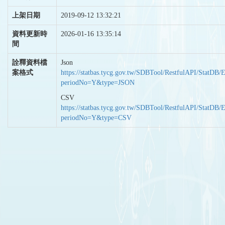
上架日期
2019-09-12 13:32:21
資料更新時
2026-01-16 13:35:14
間
詮釋資料檔
Json
案格式
https://statbas.tycg.gov.tw/SDBTool/RestfulAPI/StatDB/
periodNo=Y&type=JSON
CSV
https://statbas.tycg.gov.tw/SDBTool/RestfulAPI/StatDB/
periodNo=Y&type=CSV