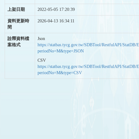
上架日期
2022-05-05 17:20:39
資料更新時
2026-04-13 16:34:11
間
詮釋資料檔
Json
案格式
https://statbas.tycg.gov.tw/SDBTool/RestfulAPI/StatDB/
periodNo=M&type=JSON
CSV
https://statbas.tycg.gov.tw/SDBTool/RestfulAPI/StatDB/
periodNo=M&type=CSV