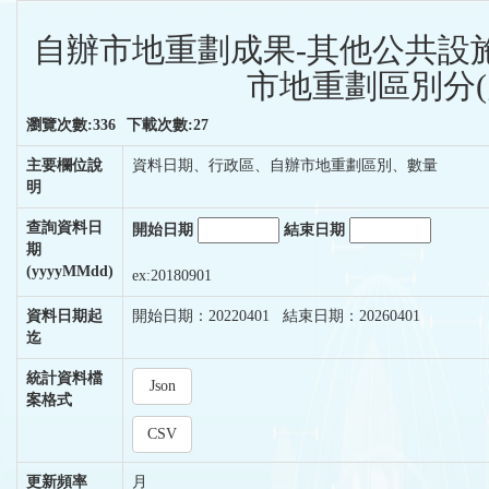
自辦市地重劃成果-其他公共設
市地重劃區別分(
瀏覽次數:336
下載次數:27
主要欄位說
資料日期、行政區、自辦市地重劃區別、數量
明
查詢資料日
開始日期
結束日期
期
(yyyyMMdd)
ex:20180901
資料日期起
開始日期：20220401 結束日期：20260401
迄
統計資料檔
Json
案格式
CSV
更新頻率
月