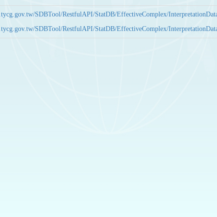
bas.tycg.gov.tw/SDBTool/RestfulAPI/StatDB/EffectiveComplex/Interpretatio
bas.tycg.gov.tw/SDBTool/RestfulAPI/StatDB/EffectiveComplex/Interpretatio