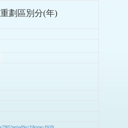
重劃區別分(年)
nData/7905?periodNo=Y&type=JSON