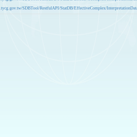
bas.tycg.gov.tw/SDBTool/RestfulAPI/StatDB/EffectiveComplex/Interpretatio