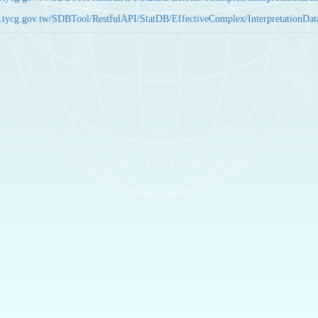
bas.tycg.gov.tw/SDBTool/RestfulAPI/StatDB/EffectiveComplex/Interpretatio