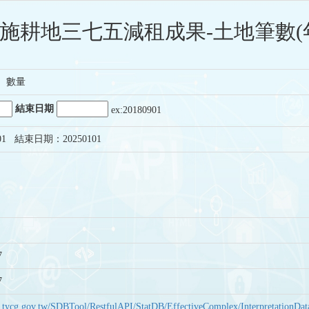
施耕地三七五減租成果-土地筆數(
、數量
結束日期
ex:20180901
01 結束日期：20250101
7
7
bas.tycg.gov.tw/SDBTool/RestfulAPI/StatDB/EffectiveComplex/Interpretatio