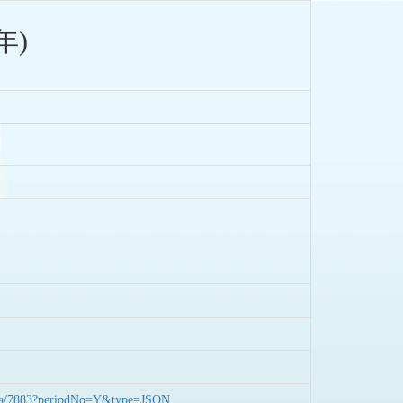
年)
nData/7883?periodNo=Y&type=JSON