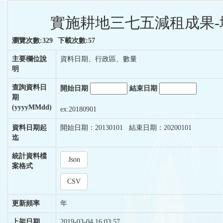
實施耕地三七五減租成果-
瀏覽次數:329
下載次數:57
主要欄位說
資料日期、行政區、數量
明
查詢資料日
開始日期
結束日期
期
(yyyyMMdd)
ex:20180901
資料日期起
開始日期：20130101 結束日期：20200101
迄
統計資料檔
Json
案格式
CSV
更新頻率
年
上架日期
2019-03-04 16:03:57