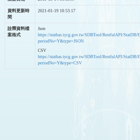
資料更新時
2021-01-19 10:53:17
間
詮釋資料檔
Json
案格式
https://statbas.tycg.gov.tw/SDBTool/RestfulAPI/StatDB/
periodNo=Y&type=JSON
CSV
https://statbas.tycg.gov.tw/SDBTool/RestfulAPI/StatDB/
periodNo=Y&type=CSV