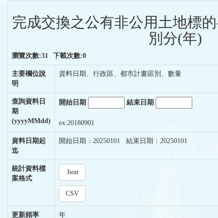
完成交換之公有非公用土地標的
別分(年)
瀏覽次數:31
下載次數:0
主要欄位說
資料日期、行政區、都市計畫區別、數量
明
查詢資料日
開始日期
結束日期
期
(yyyyMMdd)
ex:20180901
資料日期起
開始日期：20250101 結束日期：20250101
迄
統計資料檔
Json
案格式
CSV
更新頻率
年