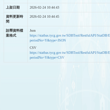
上架日期
2026-02-24 10:44:43
資料更新時
2026-02-24 10:44:45
間
詮釋資料檔
Json
案格式
https://statbas.tycg.gov.tw/SDBTool/RestfulAPI/StatDB/
periodNo=Y&type=JSON
CSV
https://statbas.tycg.gov.tw/SDBTool/RestfulAPI/StatDB/
periodNo=Y&type=CSV