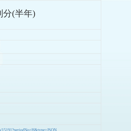
分(半年)
nData/15191?periodNo=H&type=JSON