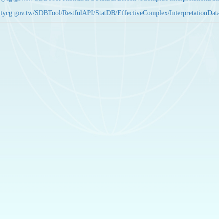
bas.tycg.gov.tw/SDBTool/RestfulAPI/StatDB/EffectiveComplex/Interpretatio