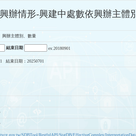
興辦情形-興建中處數依興辦主體別
、興辦主體別、數量
結束日期
ex:20180901
1 結束日期：20250701
9
9
bas.tycg.gov.tw/SDBTool/RestfulAPI/StatDB/EffectiveComplex/Interpretatio