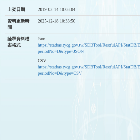
上架日期
2019-02-14 10:03:04
資料更新時
2025-12-18 10:33:50
間
詮釋資料檔
Json
案格式
https://statbas.tycg.gov.tw/SDBTool/RestfulAPI/StatDB/
periodNo=D&type=JSON
CSV
https://statbas.tycg.gov.tw/SDBTool/RestfulAPI/StatDB/
periodNo=D&type=CSV