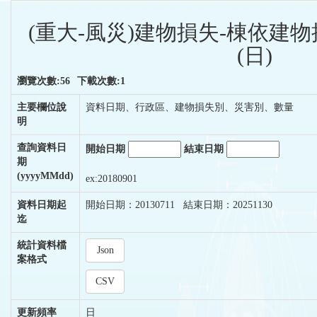
(重大-風災)建物損失-棟依建
(日)
瀏覽次數:56
下載次數:1
主要欄位說
資料日期、行政區、建物損失別、災害別、數量
明
查詢資料日
開始日期
結束日期
期
(yyyyMMdd)
ex:20180901
資料日期起
開始日期：20130711 結束日期：20251130
迄
統計資料檔
Json
案格式
CSV
更新頻率
日