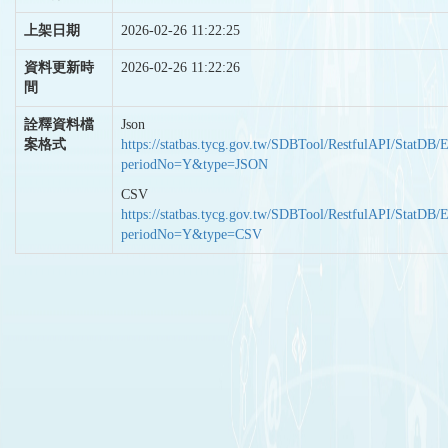
上架日期
2026-02-26 11:22:25
資料更新時
2026-02-26 11:22:26
間
詮釋資料檔
Json
案格式
https://statbas.tycg.gov.tw/SDBTool/RestfulAPI/StatDB/
periodNo=Y&type=JSON
CSV
https://statbas.tycg.gov.tw/SDBTool/RestfulAPI/StatDB/
periodNo=Y&type=CSV