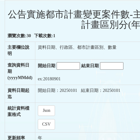
公告實施都市計畫變更案件數-
計畫區別分(年
瀏覽次數:30
下載次數:1
主要欄位說
資料日期、行政區、都市計畫區別、數量
明
查詢資料日
開始日期
結束日期
期
(yyyyMMdd)
ex:20180901
資料日期起
開始日期：20250101 結束日期：20250101
迄
統計資料檔
Json
案格式
CSV
更新頻率
年