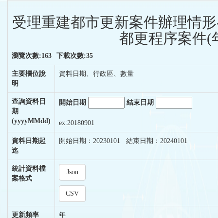
受理重建都市更新案件辦理情形
都更程序案件(
瀏覽次數:163
下載次數:35
主要欄位說
資料日期、行政區、數量
明
查詢資料日
開始日期
結束日期
期
(yyyyMMdd)
ex:20180901
資料日期起
開始日期：20230101 結束日期：20240101
迄
統計資料檔
Json
案格式
CSV
更新頻率
年