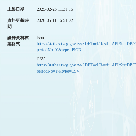
上架日期
2025-02-26 11:31:16
資料更新時
2026-05-11 16:54:02
間
詮釋資料檔
Json
案格式
https://statbas.tycg.gov.tw/SDBTool/RestfulAPI/StatDB/
periodNo=Y&type=JSON
CSV
https://statbas.tycg.gov.tw/SDBTool/RestfulAPI/StatDB/
periodNo=Y&type=CSV