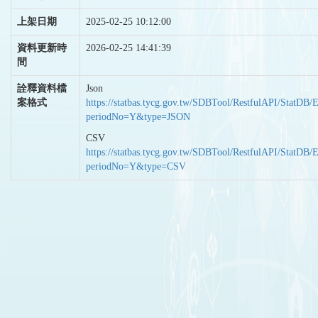
上架日期
2025-02-25 10:12:00
資料更新時
2026-02-25 14:41:39
間
詮釋資料檔
Json
案格式
https://statbas.tycg.gov.tw/SDBTool/RestfulAPI/StatDB/
periodNo=Y&type=JSON
CSV
https://statbas.tycg.gov.tw/SDBTool/RestfulAPI/StatDB/
periodNo=Y&type=CSV