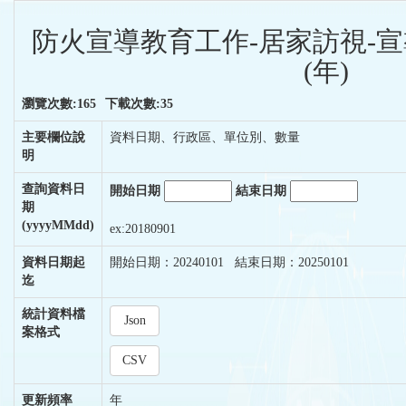
防火宣導教育工作-居家訪視-
(年)
瀏覽次數:165
下載次數:35
主要欄位說
資料日期、行政區、單位別、數量
明
查詢資料日
開始日期
結束日期
期
(yyyyMMdd)
ex:20180901
資料日期起
開始日期：20240101 結束日期：20250101
迄
統計資料檔
Json
案格式
CSV
更新頻率
年