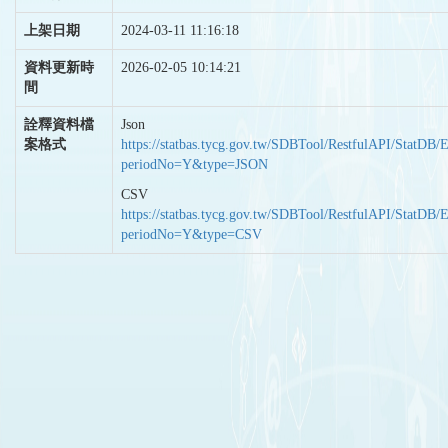
上架日期
2024-03-11 11:16:18
資料更新時
2026-02-05 10:14:21
間
詮釋資料檔
Json
案格式
https://statbas.tycg.gov.tw/SDBTool/RestfulAPI/StatDB/
periodNo=Y&type=JSON
CSV
https://statbas.tycg.gov.tw/SDBTool/RestfulAPI/StatDB/
periodNo=Y&type=CSV