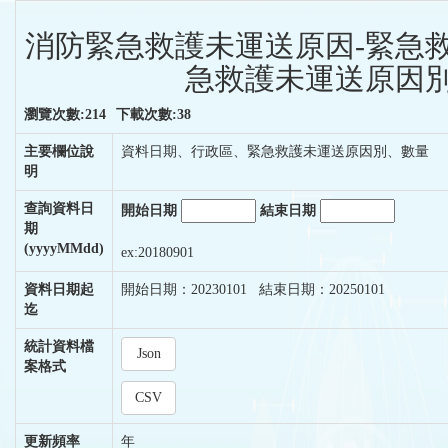
消防緊急救護未運送原因-緊急
急救護未運送原因別
瀏覽次數:214
下載次數:38
主要欄位說
資料日期、行政區、緊急救護未運送原因別、數量
明
查詢資料日
開始日期
結束日期
期
(yyyyMMdd)
ex:20180901
資料日期起
開始日期：20230101 結束日期：20250101
迄
統計資料檔
Json
案格式
CSV
更新頻率
年