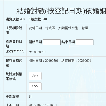
結婚對數(按登記日期)依婚姻
瀏覽次數:437
下載次數:310
主要欄位說
資料日期、行政區、婚姻兩性性別、數量
明
查詢資料日
開始日期
結束日期
期
(yyyyMMdd)
ex:20180901
資料日期起
開始日期：20190501 結束日期：20260601
迄
統計資料檔
Json
案格式
CSV
更新頻率
月
上架日期
2023-10-23 12:16:01