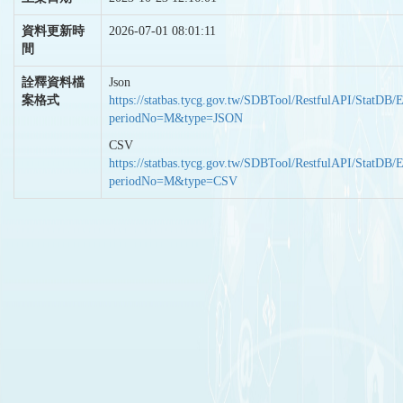
資料更新時
2026-07-01 08:01:11
間
詮釋資料檔
Json
案格式
https://statbas.tycg.gov.tw/SDBTool/RestfulAPI/StatDB/
periodNo=M&type=JSON
CSV
https://statbas.tycg.gov.tw/SDBTool/RestfulAPI/StatDB/
periodNo=M&type=CSV