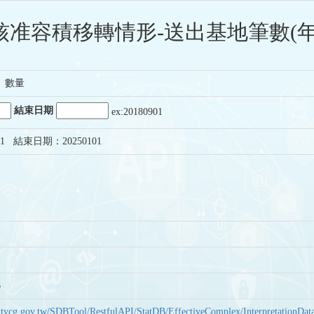
核准容積移轉情形-送出基地筆數(年
、數量
結束日期
ex:20180901
1 結束日期：20250101
6
bas.tycg.gov.tw/SDBTool/RestfulAPI/StatDB/EffectiveComplex/Interpretatio