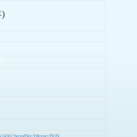
)
nData/14361?periodNo=Y&type=JSON