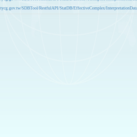
bas.tycg.gov.tw/SDBTool/RestfulAPI/StatDB/EffectiveComplex/Interpretatio