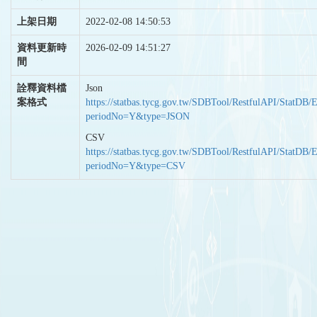
上架日期
2022-02-08 14:50:53
資料更新時
2026-02-09 14:51:27
間
詮釋資料檔
Json
案格式
https://statbas.tycg.gov.tw/SDBTool/RestfulAPI/StatDB/
periodNo=Y&type=JSON
CSV
https://statbas.tycg.gov.tw/SDBTool/RestfulAPI/StatDB/
periodNo=Y&type=CSV