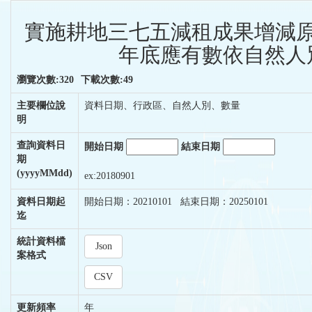
實施耕地三七五減租成果增減原
年底應有數依自然人別
瀏覽次數:320
下載次數:49
主要欄位說
資料日期、行政區、自然人別、數量
明
查詢資料日
開始日期
結束日期
期
(yyyyMMdd)
ex:20180901
資料日期起
開始日期：20210101 結束日期：20250101
迄
統計資料檔
Json
案格式
CSV
更新頻率
年