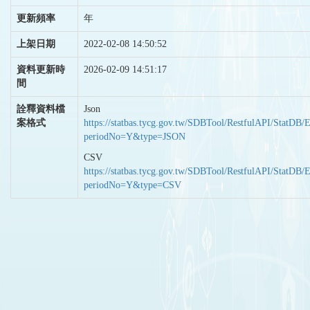
更新頻率
年
上架日期
2022-02-08 14:50:52
資料更新時
2026-02-09 14:51:17
間
詮釋資料檔
Json
案格式
https://statbas.tycg.gov.tw/SDBTool/RestfulAPI/StatDB/
periodNo=Y&type=JSON
CSV
https://statbas.tycg.gov.tw/SDBTool/RestfulAPI/StatDB/
periodNo=Y&type=CSV