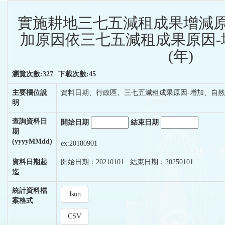
實施耕地三七五減租成果增減原
加原因依三七五減租成果原因-
(年)
瀏覽次數:327
下載次數:45
主要欄位說
資料日期、行政區、三七五減租成果原因-增加、自
明
查詢資料日
開始日期
結束日期
期
(yyyyMMdd)
ex:20180901
資料日期起
開始日期：20210101 結束日期：20250101
迄
統計資料檔
Json
案格式
CSV