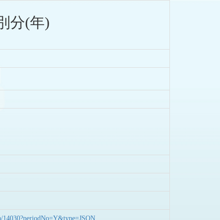
分(年)
nData/14030?periodNo=Y&type=JSON