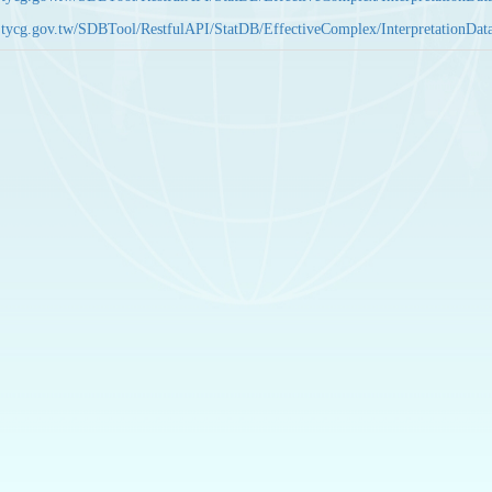
bas.tycg.gov.tw/SDBTool/RestfulAPI/StatDB/EffectiveComplex/Interpretatio