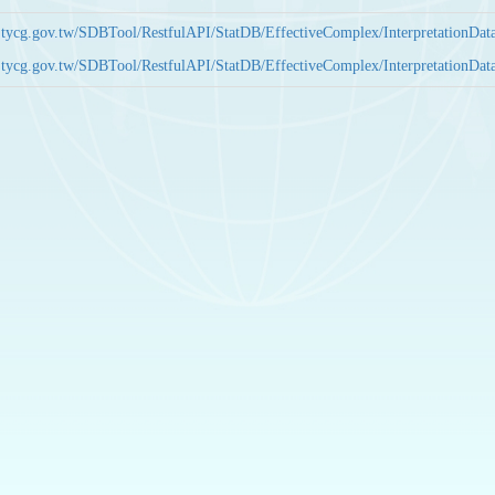
bas.tycg.gov.tw/SDBTool/RestfulAPI/StatDB/EffectiveComplex/Interpretatio
bas.tycg.gov.tw/SDBTool/RestfulAPI/StatDB/EffectiveComplex/Interpretatio