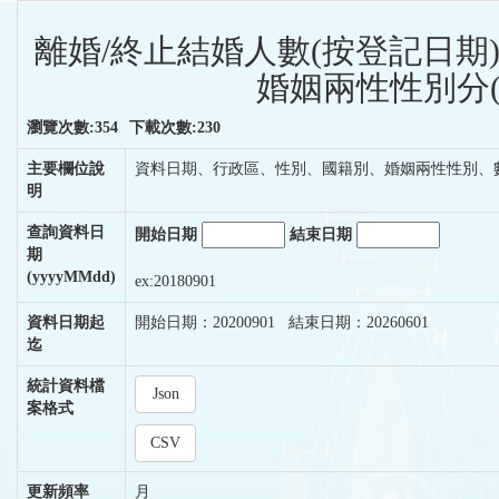
離婚/終止結婚人數(按登記日期
婚姻兩性性別分(
瀏覽次數:354
下載次數:230
主要欄位說
資料日期、行政區、性別、國籍別、婚姻兩性性別、
明
查詢資料日
開始日期
結束日期
期
(yyyyMMdd)
ex:20180901
資料日期起
開始日期：20200901 結束日期：20260601
迄
統計資料檔
Json
案格式
CSV
更新頻率
月