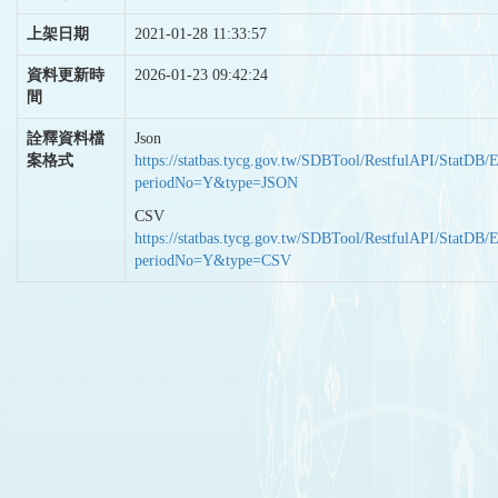
上架日期
2021-01-28 11:33:57
資料更新時
2026-01-23 09:42:24
間
詮釋資料檔
Json
案格式
https://statbas.tycg.gov.tw/SDBTool/RestfulAPI/StatDB/
periodNo=Y&type=JSON
CSV
https://statbas.tycg.gov.tw/SDBTool/RestfulAPI/StatDB/
periodNo=Y&type=CSV