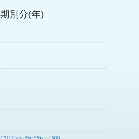
期別分(年)
nData/13120?periodNo=Y&type=JSON