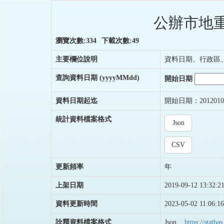
公辦市地重
瀏覽次數:334
下載次數:49
主要欄位說明
資料日期、行政區、
查詢資料日期
(yyyyMMdd)
開始日期
資料日期起迄
開始日期：2012010
統計資料檔案格式
Json
CSV
更新頻率
年
上架日期
2019-09-12 13:32:2
資料更新時間
2023-05-02 11:06:16
詮釋資料檔案格式
Json
https://stat