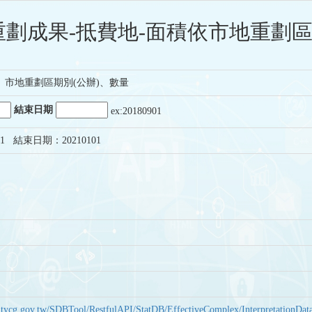
劃成果-抵費地-面積依市地重劃區
市地重劃區期別(公辦)、數量
結束日期
ex:20180901
1 結束日期：20210101
1
bas.tycg.gov.tw/SDBTool/RestfulAPI/StatDB/EffectiveComplex/Interpretatio