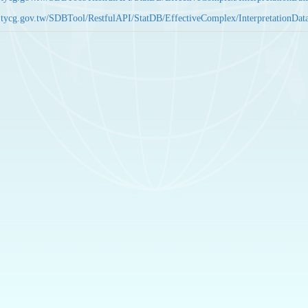
bas.tycg.gov.tw/SDBTool/RestfulAPI/StatDB/EffectiveComplex/Interpretatio