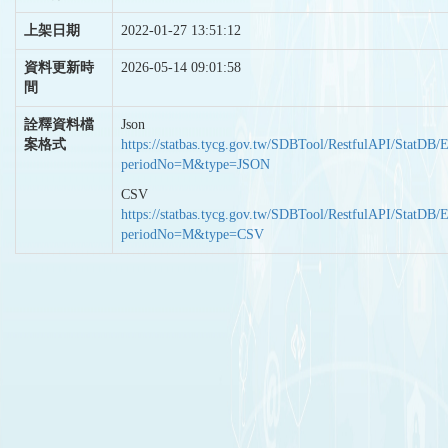
上架日期
2022-01-27 13:51:12
資料更新時
2026-05-14 09:01:58
間
詮釋資料檔
Json
案格式
https://statbas.tycg.gov.tw/SDBTool/RestfulAPI/StatDB/
periodNo=M&type=JSON
CSV
https://statbas.tycg.gov.tw/SDBTool/RestfulAPI/StatDB/
periodNo=M&type=CSV