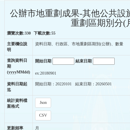
公辦市地重劃成果-其他公共設
重劃區期別分(
瀏覽次數:330
下載次數:55
主要欄位說
資料日期、行政區、市地重劃區期別(公辦)、數量
明
查詢資料日
開始日期
結束日期
期
(yyyyMMdd)
ex:20180901
資料日期起
開始日期：20220101 結束日期：20260501
迄
統計資料檔
Json
案格式
CSV
更新頻率
月