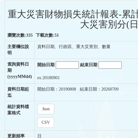
重大災害財物損失統計報表-累
大災害別分(日
瀏覽次數:335
下載次數:51
主要欄位說
資料日期、行政區、重大災害別、數量
明
查詢資料日
開始日期
結束日期
期
(yyyyMMdd)
ex:20180901
資料日期起
開始日期：20190808 結束日期：20260709
迄
統計資料檔
Json
案格式
CSV
更新頻率
日