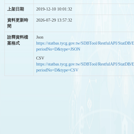
上架日期
2019-12-10 10:01:32
資料更新時
2026-07-29 13:57:32
間
詮釋資料檔
Json
案格式
https://statbas.tycg.gov.tw/SDBTool/RestfulAPI/StatDB/
periodNo=D&type=JSON
CSV
https://statbas.tycg.gov.tw/SDBTool/RestfulAPI/StatDB/
periodNo=D&type=CSV