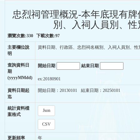
忠烈祠管理概況-本年底現有牌
別、入祠人員別、性別
瀏覽次數:330
下載次數:97
主要欄位說
資料日期、行政區、忠烈祠名稱別、入祠人員別、性
明
查詢資料日
開始日期
結束日期
期
(yyyyMMdd)
ex:20180901
資料日期起
開始日期：20130101 結束日期：20250101
迄
統計資料檔
Json
案格式
CSV
更新頻率
年