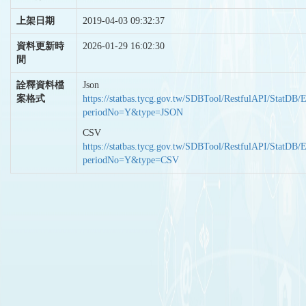
上架日期
2019-04-03 09:32:37
資料更新時
2026-01-29 16:02:30
間
詮釋資料檔
Json
案格式
https://statbas.tycg.gov.tw/SDBTool/RestfulAPI/StatDB/
periodNo=Y&type=JSON
CSV
https://statbas.tycg.gov.tw/SDBTool/RestfulAPI/StatDB/
periodNo=Y&type=CSV