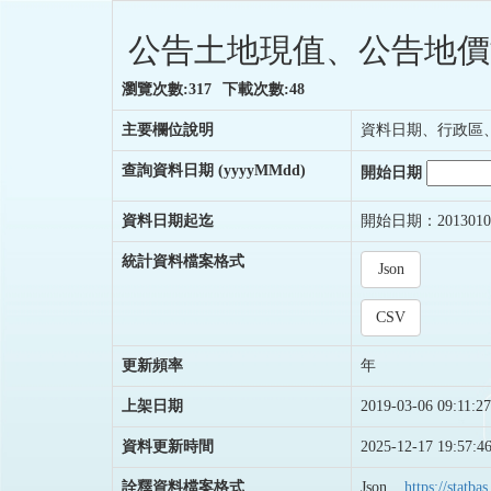
公告土地現值、公告地價
瀏覽次數:317
下載次數:48
主要欄位說明
資料日期、行政區
查詢資料日期
(yyyyMMdd)
開始日期
資料日期起迄
開始日期：2013010
統計資料檔案格式
Json
CSV
更新頻率
年
上架日期
2019-03-06 09:11:27
資料更新時間
2025-12-17 19:57:4
詮釋資料檔案格式
Json
https://stat