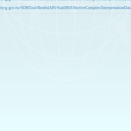
bas.tycg.gov.tw/SDBTool/RestfulAPI/StatDB/EffectiveComplex/Interpretatio