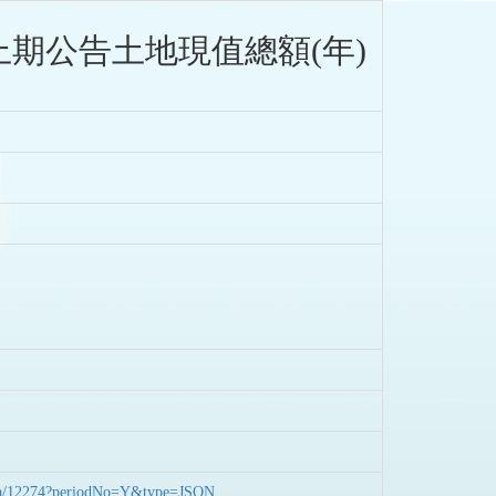
期公告土地現值總額(年)
nData/12274?periodNo=Y&type=JSON