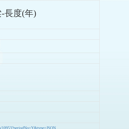
長度(年)
nData/10953?periodNo=Y&type=JSON