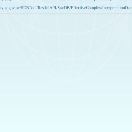
bas.tycg.gov.tw/SDBTool/RestfulAPI/StatDB/EffectiveComplex/Interpretatio