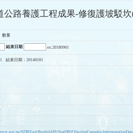
道公路養護工程成果-修復護坡駁坎(
、數量
結束日期
ex:20180901
1 結束日期：20140101
9
9
bas.tycg.gov.tw/SDBTool/RestfulAPI/StatDB/EffectiveComplex/Interpretatio