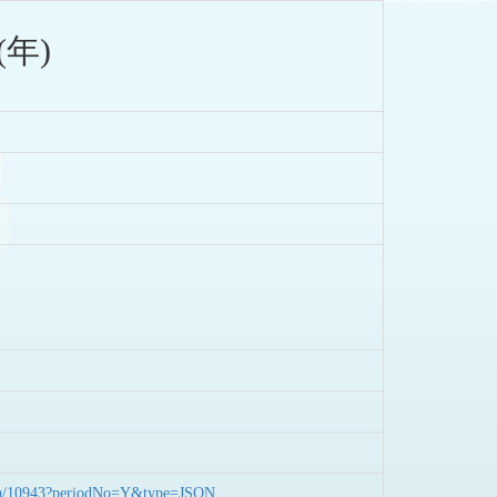
年)
nData/10943?periodNo=Y&type=JSON