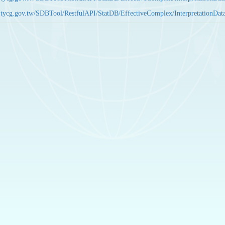
bas.tycg.gov.tw/SDBTool/RestfulAPI/StatDB/EffectiveComplex/Interpretatio