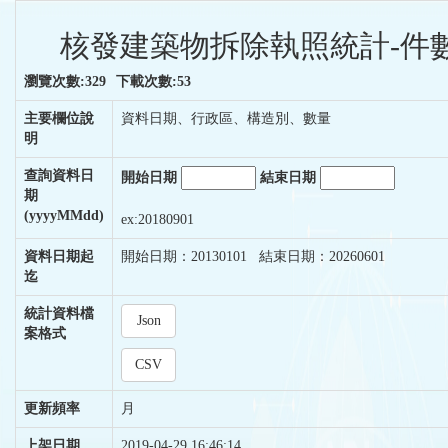
核發建築物拆除執照統計-件數
瀏覽次數:329
下載次數:53
主要欄位說
資料日期、行政區、構造別、數量
明
查詢資料日
開始日期
結束日期
期
(yyyyMMdd)
ex:20180901
資料日期起
開始日期：20130101 結束日期：20260601
迄
統計資料檔
Json
案格式
CSV
更新頻率
月
上架日期
2019-04-29 16:46:14