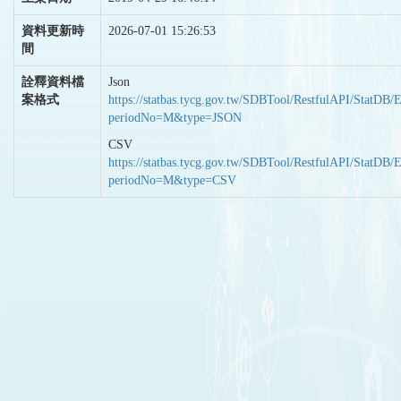
資料更新時
2026-07-01 15:26:53
間
詮釋資料檔
Json
案格式
https://statbas.tycg.gov.tw/SDBTool/RestfulAPI/StatDB/
periodNo=M&type=JSON
CSV
https://statbas.tycg.gov.tw/SDBTool/RestfulAPI/StatDB/
periodNo=M&type=CSV