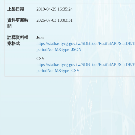
上架日期
2019-04-29 16:35:24
資料更新時
2026-07-03 10:03:31
間
詮釋資料檔
Json
案格式
https://statbas.tycg.gov.tw/SDBTool/RestfulAPI/StatDB/
periodNo=M&type=JSON
CSV
https://statbas.tycg.gov.tw/SDBTool/RestfulAPI/StatDB/
periodNo=M&type=CSV