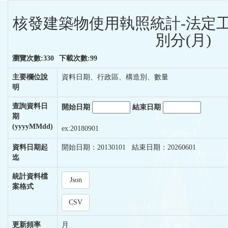
核發建築物使用執照統計-法定
別分(月)
瀏覽次數:330
下載次數:99
主要欄位說
資料日期、行政區、構造別、數量
明
查詢資料日
開始日期
結束日期
期
(yyyyMMdd)
ex:20180901
資料日期起
開始日期：20130101 結束日期：20260601
迄
統計資料檔
Json
案格式
CSV
更新頻率
月