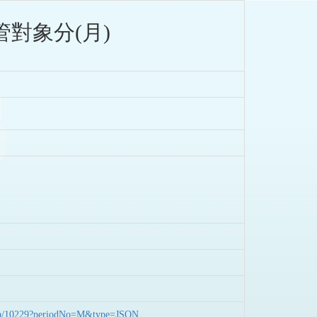
對象分(月)
nData/10229?periodNo=M&type=JSON