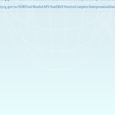
bas.tycg.gov.tw/SDBTool/RestfulAPI/StatDB/EffectiveComplex/Interpretatio