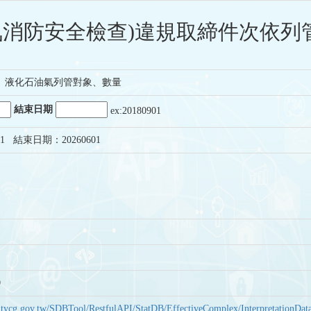
氣消防安全檢查)違規取締件次依列管
、液化石油氣列管對象、數量
結束日期
ex:20180901
1 結束日期：20260601
0
bas.tycg.gov.tw/SDBTool/RestfulAPI/StatDB/EffectiveComplex/Interpretatio