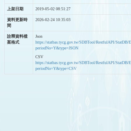
上架日期
2019-05-02 08:51:27
資料更新時
2026-02-24 10:35:03
間
詮釋資料檔
Json
案格式
https://statbas.tycg.gov.tw/SDBTool/RestfulAPI/StatDB/
periodNo=Y&type=JSON
CSV
https://statbas.tycg.gov.tw/SDBTool/RestfulAPI/StatDB/
periodNo=Y&type=CSV