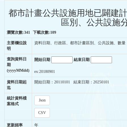
都市計畫公共設施用地已闢建
區別、公共設施分
瀏覽次數:341
下載次數:109
主要欄位說
資料日期、行政區、都市計畫區別、公共設施、數量
明
查詢資料日
開始日期
結束日期
期
(yyyyMMdd)
ex:20180901
資料日期起
開始日期：20110101 結束日期：20250101
迄
統計資料檔
Json
案格式
CSV
更新頻率
年