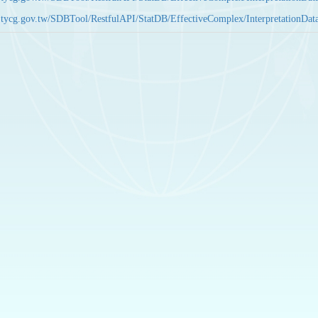
bas.tycg.gov.tw/SDBTool/RestfulAPI/StatDB/EffectiveComplex/Interpretatio