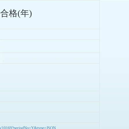
合格(年)
nData/10169?periodNo=Y&type=JSON