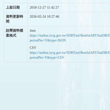
上架日期
2018-12-27 11:42:27
資料更新時
2026-02-24 10:27:46
間
詮釋資料檔
Json
案格式
https://statbas.tycg.gov.tw/SDBTool/RestfulAPI/StatDB/
periodNo=Y&type=JSON
CSV
https://statbas.tycg.gov.tw/SDBTool/RestfulAPI/StatDB/
periodNo=Y&type=CSV