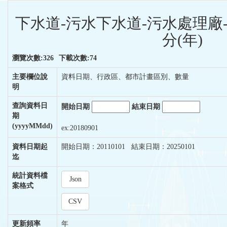
下水道-污水下水道-污水處理廠
分(年)
瀏覽次數:326
下載次數:74
主要欄位說
資料日期、行政區、都市計畫區別、數量
明
查詢資料日
開始日期
結束日期
期
(yyyyMMdd)
ex:20180901
資料日期起
開始日期：20110101 結束日期：20250101
迄
統計資料檔
Json
案格式
CSV
更新頻率
年