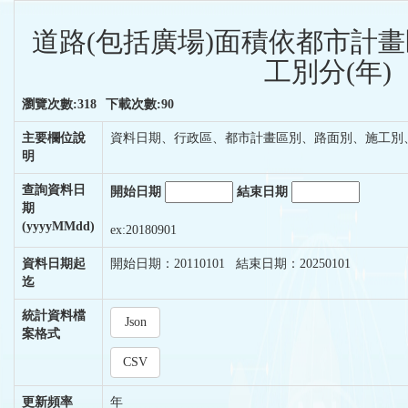
道路(包括廣場)面積依都市計
工別分(年)
瀏覽次數:318
下載次數:90
主要欄位說
資料日期、行政區、都市計畫區別、路面別、施工別
明
查詢資料日
開始日期
結束日期
期
(yyyyMMdd)
ex:20180901
資料日期起
開始日期：20110101 結束日期：20250101
迄
統計資料檔
Json
案格式
CSV
更新頻率
年