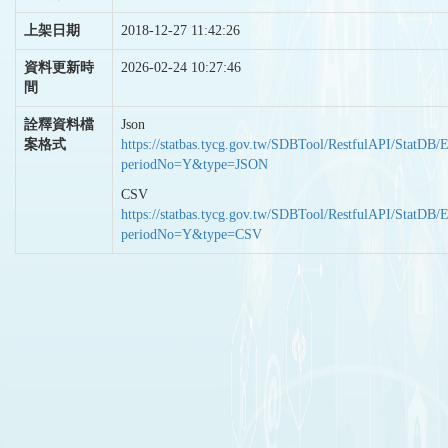
上架日期
2018-12-27 11:42:26
資料更新時
2026-02-24 10:27:46
間
詮釋資料檔
Json
案格式
https://statbas.tycg.gov.tw/SDBTool/RestfulAPI/StatDB/
periodNo=Y&type=JSON
CSV
https://statbas.tycg.gov.tw/SDBTool/RestfulAPI/StatDB/
periodNo=Y&type=CSV