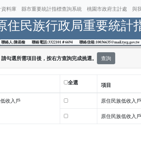
計資料庫
縣市重要統計指標查詢系統
桃園市政府主計處
與
原住民族行政局
重要統計
聯絡人:陳函榆 聯絡電話:3322101＃6694 聯絡信箱:10036635@mail.tycg.gov.tw
：請勾選所需項目後，按右方查詢完成挑選。
全選
項目
族低收入戶
原住民族低收入
原住民族低收入