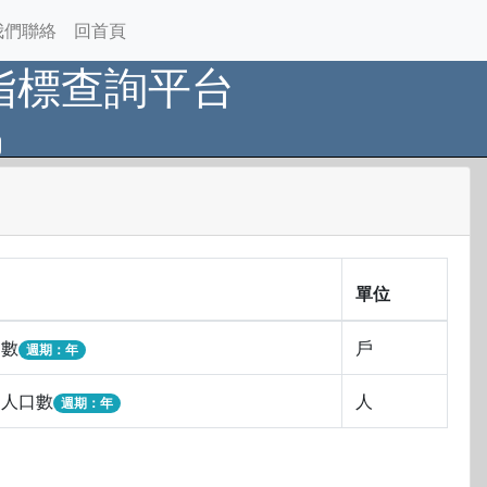
我們聯絡
回首頁
指標查詢平台
單位
戶數
戶
週期：年
戶人口數
人
週期：年