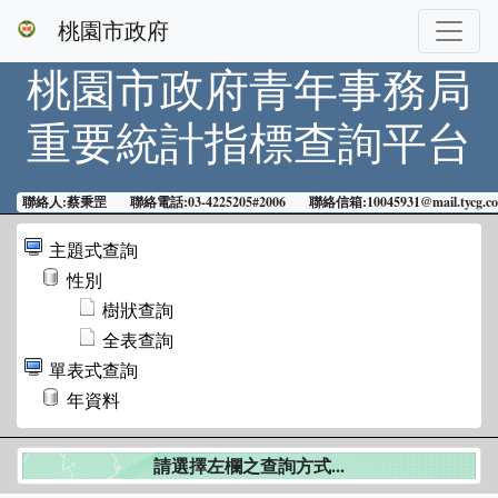
桃園市政府
桃園市政府青年事務局
重要統計指標查詢平台
聯絡人:蔡秉罡 聯絡電話:03-4225205#2006 聯絡信箱:10045931@mail.tycg.co
主題式查詢
性別
樹狀查詢
全表查詢
單表式查詢
年資料
請選擇左欄之查詢方式...